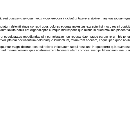
elit, sed quia non numquam eius modi tempora incidunt ut labore et dolore magnam aliquam qu
tum deleniti atque corrupti quos dolores et quas molestias excepturi sint occaecati cupiditate 
e, cum soluta nobis est eligendi optio cumque nihil impedit quo minus id quod maxime placea
ut et voluptates repudiandae sint et molestiae non recusandae. Itaque earum rerum hic tenetu
sit voluptatem accusantium doloremque laudantium, totam rem aperiam, eaque ipsa quae ab illo i
equuntur magni dolores eos qui ratione voluptatem sequi nesciunt. Neque porro quisquam est, 
m ad minima veniam, quis nostrum exercitationem ullam corporis suscipit laboriosam, nisi ut