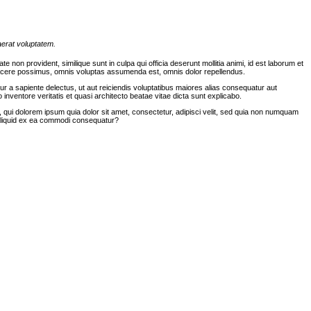
aerat voluptatem.
non provident, similique sunt in culpa qui officia deserunt mollitia animi, id est laborum et
t facere possimus, omnis voluptas assumenda est, omnis dolor repellendus.
r a sapiente delectus, ut aut reiciendis voluptatibus maiores alias consequatur aut
nventore veritatis et quasi architecto beatae vitae dicta sunt explicabo.
qui dolorem ipsum quia dolor sit amet, consectetur, adipisci velit, sed quia non numquam
 aliquid ex ea commodi consequatur?