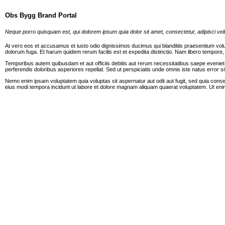
Obs Bygg Brand Portal
Neque porro quisquam est, qui dolorem ipsum quia dolor sit amet, consectetur, adipisci v
At vero eos et accusamus et iusto odio dignissimos ducimus qui blanditiis praesentium volupta
dolorum fuga. Et harum quidem rerum facilis est et expedita distinctio. Nam libero tempor
Temporibus autem quibusdam et aut officiis debitis aut rerum necessitatibus saepe eveniet 
perferendis doloribus asperiores repellat. Sed ut perspiciatis unde omnis iste natus error 
Nemo enim ipsam voluptatem quia voluptas sit aspernatur aut odit aut fugit, sed quia cons
eius modi tempora incidunt ut labore et dolore magnam aliquam quaerat voluptatem. Ut eni