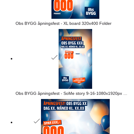
Obs BYGG åpningsfest - XL board 320x400 Folder
Obs BYGG åpningsfest - SoMe story 9-16-1080x1920px Folder