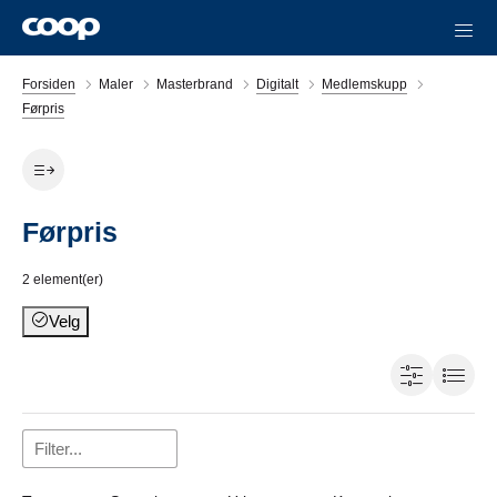
Forsiden
Maler
Masterbrand
Digitalt
Medlemskupp
Førpris
Førpris
2
element(er)
Velg