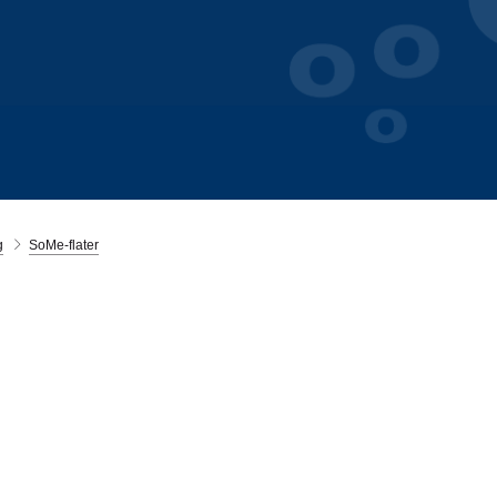
g
SoMe-flater