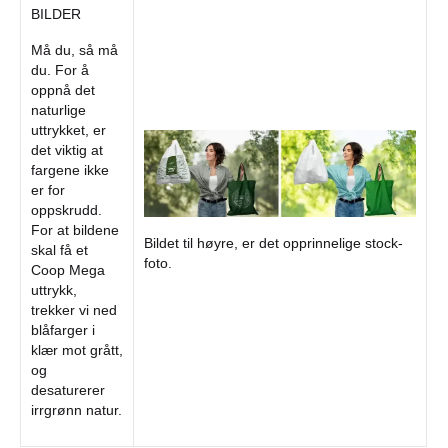
BILDER
Må du, så må
du. For å
oppnå det
naturlige
uttrykket, er
det viktig at
fargene ikke
er for
oppskrudd.
For at bildene
Bildet til høyre, er det opprinnelige stock-
skal få et
foto.
Coop Mega
uttrykk,
trekker vi ned
blåfarger i
klær mot grått,
og
desaturerer
irrgrønn natur.